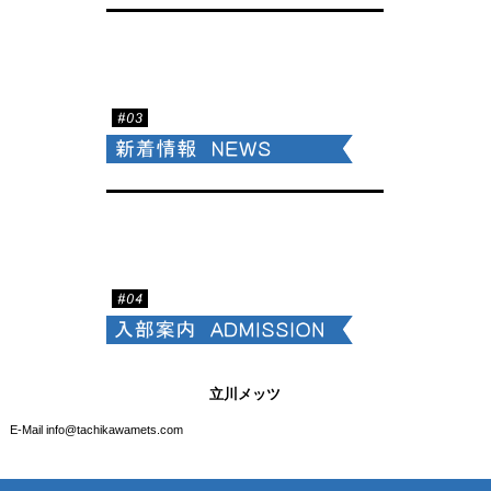
立川メッツ
E-Mail info@tachikawamets.com