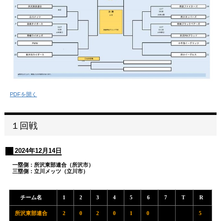
PDFを開く
１回戦
2024年12月14日
一塁側：所沢東部連合（所沢市）
三塁側：立川メッツ（立川市）
チーム名
1
2
3
4
5
6
7
T
R
所沢東部連合
2
0
2
0
1
0
5